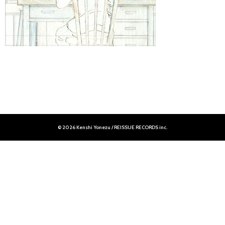
© 2026 Kenshi Yonezu / REISSUE RECORDS inc.