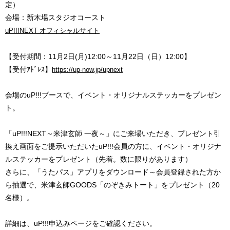
定）
会場：新木場スタジオコースト
uP!!!NEXT オフィシャルサイト
【受付期間：11月2日(月)12:00～11月22日（日）12:00】
【受付ｱﾄﾞﾚｽ】
https://up-now.jp/upnext
会場のuP!!!ブースで、イベント・オリジナルステッカーをプレゼン
ト。
「uP!!!NEXT～米津玄師 一夜～」にご来場いただき、プレゼント引
換え画面をご提示いただいたuP!!!会員の方に、イベント・オリジナ
ルステッカーをプレゼント（先着。数に限りがあります）
さらに、「うたパス」アプリをダウンロード～会員登録された方か
ら抽選で、米津玄師GOODS「のぞきみトート」をプレゼント（20
名様）。
詳細は、uP!!!申込みページをご確認ください。