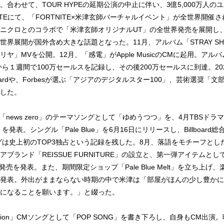
合わせて、TOUR HYPEの延期公演の中止に伴い、3億5,000万人
ITEにて、「FORTNITE×米津玄師バーチャルイベント」が全世界開催
ニクロとのコラボで「米津玄師オリジナルUT」の全世界発売を展開し
世界展開が国外含め大きな話題となった。11月、アルバム「STRAY SH
ヤ」MVを公開。12月、「感電」がApple MusicのCMに起用。アルバム
から１週間で100万セールスを記録し、その後200万セールスに到達。2
Awardや、Forbesが選ぶ「アジアのデジタルスター100」、芸術選奨「
した。
TV「news zero」のテーマソングとして「ゆめうつつ」を、4月TBSド
ue」を発表。シングル「Pale Blue」を6月16日にリリースし、Billboar
グは史上初のTOP3独占という記録を残した。8月、落語をモチーフとし
ブランド「REISSUE FURNITURE」の設立と、第一弾アイテムと
meの発売を発表。また、期間限定ショップ「Pale Blue Melt」を立ち上
発表。外出がままならない時期の中で米津は「部屋がほんの少し豊かに
になることを願います。」と綴った。
Station」CMソングとして「POP SONG」を書き下ろし、自身もCM出