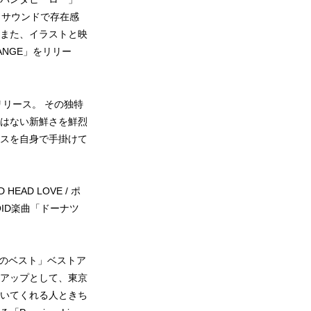
クサウンドで存在感
また、イラストと映
ANGE」をリリー
をリリース。 その独特
はない新鮮さを鮮烈
スを自身で手掛けて
D LOVE / ポ
ID楽曲「ドーナツ
 今年のベスト」ベストア
イアップとして、東京
に、聴いてくれる人ときち