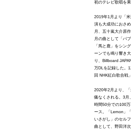
初のテレビ歌唱を果
2019年1月より「
演も大成功におさめ
月、五十嵐大介原作
月の曲として「パプ
「馬と鹿」をシング
ーンでも鳴り響き大
り、Billboar
万DLを記録した。
回 NHK紅白歌合
2020年2月より、「
儀なくされる。3月
時間50分での100
ース。「Lemon
いさがし」のセルフカ
曲として、野田洋次