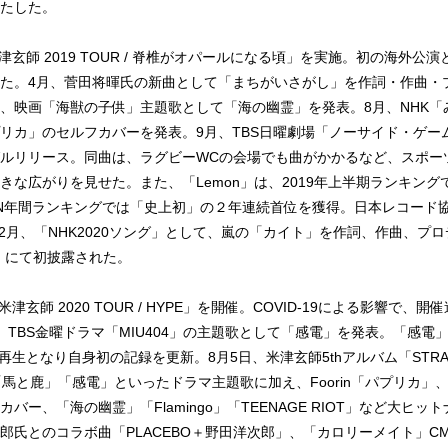
たした。
米津玄師 2019 TOUR / 脊椎がオパールになる頃」を実施。初の海外公
た。4月、菅田将暉氏の新曲として「まちがいさがし」を作詞・作曲・
、映画「海獣の子供」主題歌として「海の幽霊」を発表。8月、NHK「み
リカ」のセルフカバーを発表。9月、TBS日曜劇場「ノーサイド・ゲー
ルリリース。同曲は、ラグビーWCの会場でも曲がかかるなど、スポー
きな広がりを見せた。また、「Lemon」は、2019年上半期ランキング
d JAPAN年間ランキングでは「史上初」の２年連続首位を獲得。日本レコード
12月、「NHK2020ソング」として、嵐の「カイト」を作詞、作曲、プロ
戦」にて初披露された。
米津玄師 2020 TOUR / HYPE」を開催。COVID-19による影響で
、TBS金曜ドラマ「MIU404」の主題歌として「感電」を発表。「感電」
万再生となり自身初の記録を更新。8月5日、米津玄師5thアルバム「STRAY
」「馬と鹿」「感電」といったドラマ主題歌に加え、Foorin「パプリカ」
バー、「海の幽霊」「Flamingo」「TEENAGE RIOT」など大ヒ
郎氏とのコラボ曲「PLACEBO＋野田洋次郎」、「カロリーメイト」C