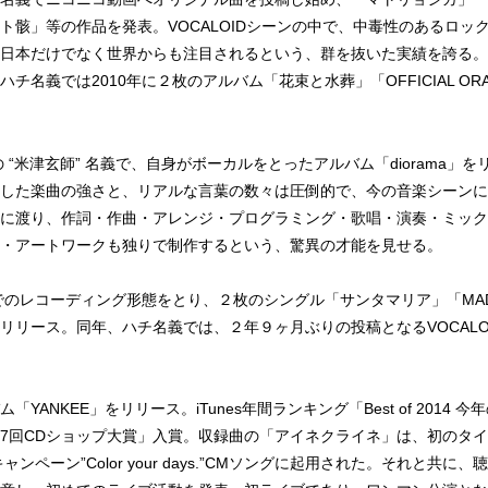
ト骸」等の作品を発表。VOCALOIDシーンの中で、中毒性のあるロッ
日本だけでなく世界からも注目されるという、群を抜いた実績を誇る。
チ名義では2010年に２枚のアルバム「花束と水葬」「OFFICIAL OR
の “米津玄師” 名義で、自身がボーカルをとったアルバム「diorama」
した楽曲の強さと、リアルな言葉の数々は圧倒的で、今の音楽シーンに
に渡り、作詞・作曲・アレンジ・プログラミング・歌唱・演奏・ミック
・アートワークも独りで制作するという、驚異の才能を見せる。
でのレコーディング形態をとり、２枚のシングル「サンタマリア」「MAD HEA
リリース。同年、ハチ名義では、２年９ヶ月ぶりの投稿となるVOCALO
バム「YANKEE」をリリース。iTunes年間ランキング「Best of 2014
7回CDショップ大賞」入賞。収録曲の「アイネクライネ」は、初のタ
ャンペーン”Color your days.”CMソングに起用された。それと共