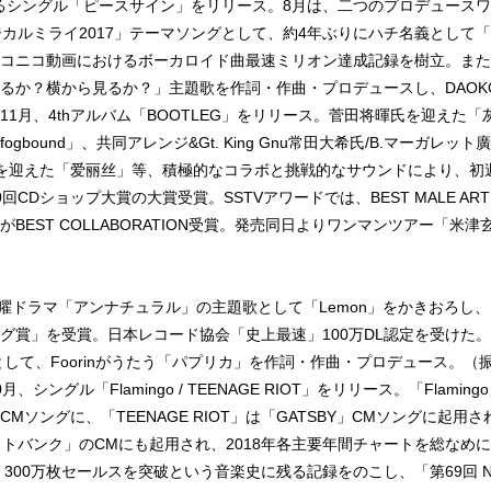
るシングル「ピースサイン」をリリース。8月は、二つのプロデュース
カルミライ2017」テーマソングとして、約4年ぶりにハチ名義として「砂の
コニコ動画におけるボーカロイド曲最速ミリオン達成記録を樹立。また
るか？横から見るか？」主題歌を作詞・作曲・プロデュースし、DAOK
11月、4thアルバム「BOOTLEG」をリリース。菅田将暉氏を迎えた
gbound」、共同アレンジ&Gt. King Gnu常田大希氏/B.マーガレッ
や氏を迎えた「爱丽丝」等、積極的なコラボと挑戦的なサウンドにより、初
回CDショップ大賞の大賞受賞。SSTVアワードでは、BEST MALE AR
EST COLLABORATION受賞。発売同日よりワンマンツアー「米津玄師 2
。
BS金曜ドラマ「アンナチュラル」の主題歌として「Lemon」をかきおろし
グ賞」を受賞。日本レコード協会「史上最速」100万DL認定を受けた。
」として、Foorinがうたう「パプリカ」を作詞・作曲・プロデュース。（
、シングル「Flamingo / TEENAGE RIOT」をリリース。「Flami
Mソングに、「TEENAGE RIOT」は「GATSBY」CMソングに起用
ソフトバンク」のCMにも起用され、2018年各主要年間チャートを総なめ
 300万枚セールスを突破という音楽史に残る記録をのこし、「第69回 