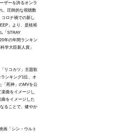
のユーザーを誇るオンラ
され、圧倒的な視聴数
、コロナ禍での新し
EEP」より、是枝裕
「STRAY
020年の年間ランキン
文部科学大臣新人賞」
ラマ「リコカツ」主題歌
d総合ランキング1位、オ
た「死神」のMVを公
して楽曲をイメージし
げ、楽曲をイメージした
なることで、健やか
演。映画「シン・ウルト