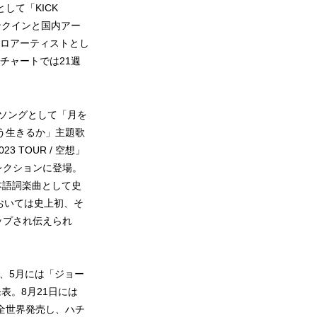
して「KICK
ランクインと国内アー
ソロアーティストとし
メチャートでは21週
ーマソングとして「月を
う生きるか」主題歌
TOUR / 空想」
レクションに登場。
日本語詞楽曲として史
”においては史上初、そ
ップされ伝えられ
を、5月には「ジョー
表。8月21日には
を全世界発売し、ハチ