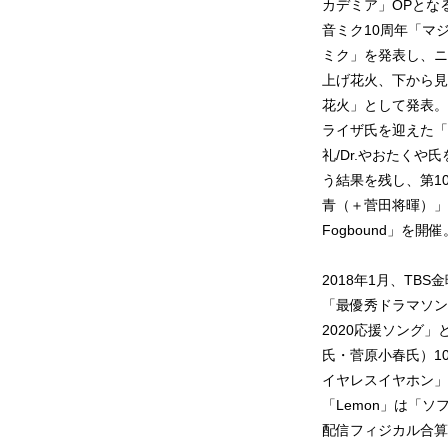
カデミア」OPとな
音ミク10周年「マジ
ミク」を発表し、ニ
上げ花火、下から見
花火」として発表。
ライザ氏を迎えた「fo
礼/Dr.やおたく
う結果を残し、第10
青（＋菅田将暉）」がB
Fogbound」を開催
2018年1月、T
「最優秀ドラマソン
2020応援ソング
氏・菅原小春氏）10月
イヤレスイヤホン」C
「Lemon」は「
配信フィジカル合算