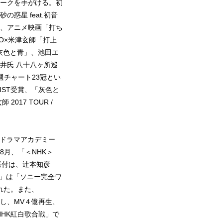
ワークを手がける。初
惑星 feat.初音
、アニメ映画「打ち
O×米津玄師「打上
「灰色と青」、池田エ
ト廣井氏 八十八ヶ所巡
週チャート23冠とい
TIST受賞、「灰色と
017 TOUR /
、ドラマアカデミー
8月、「＜NHK＞
振付は、辻本知彦
ngo」は「ソニー完全ワ
された。また、
にし、MV４億再生、
NHK紅白歌合戦」で