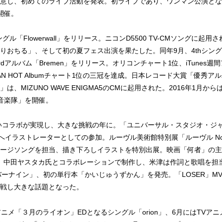
し、初めてのライブ活動を発表。初ライブであり、ワンマン公演となる「Pr
開催。
シングル「Flowerwall」をリリース。ニコンD5500 TV-CMソングに起
りおちる」、そして初の夏フェス出演を果たした。同年9月、4thシン
rdアルバム「Bremen」をリリース。オリコンチャート1位、iTunes
d JAPAN HOT Albumチャート1位の三冠を達成。日本レコード大賞「優
は、MIZUNO WAVE ENIGMA5のCMに起用された。2016年1月か
 / 音楽隊」を開催。
しいコラボが実現し、大きな挑戦の年に。「ユニバーサル・スタジオ・ジャパ
”へイラストレーターとしての参加。ルーヴル美術館特別展「ルーヴル No.
ージソングを担当、描き下ろしイラストを特別出展。映画「何者」の主
」を、中田ヤスタカ氏とコラボレーションで制作し、米津は作詞と歌唱を担当
ナンバーナイン」、初の単行本「かいじゅうずかん」を発売。「LOSER」M
戦し大きな話題となった。
Vアニメ「３月のライオン」EDとなるシングル「orion」、6月にはTVア