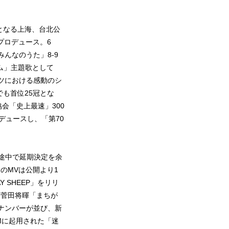
演となる上海、台北公
プロデュース。6
んなのうた」8-9
ム」主題歌として
ツにおける感動のシ
でも首位25冠とな
協会「史上最速」300
デュースし、「第70
、開催途中で延期決定を余
のMVは公開より1
 SHEEP」をリリ
、菅田将暉「まちが
ットナンバーが並び、新
Mに起用された「迷