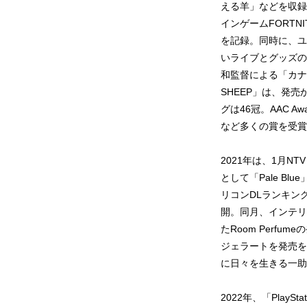
える羊」などを収録。
インゲームFORTN
を記録。同時に、ユ
いライブとグッズの
和監督による「カナリ
SHEEP」は、発売
グは46冠。AAC 
など多くの賞を受賞
2021年は、1月N
として「Pale Bl
リコンDLランキン
開。同月、インテリア
たRoom Perfu
ジェラートを発売を
に日々を生きる一助
2022年、「Play