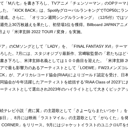
て「M八七」を書き下ろし、TVアニメ「チェンソーマン」のOPテーマと
した。「KICK BACK」は、SpotifyグローバルランキングでTOP50に
達成。さらに、「オリコン週間シングルランキング」（12/5付）では
売上30万枚越えを果たし、初登場1位を獲得。Billboard JAPANアニ
り「米津玄師 2022 TOUR / 変身」を実施。
ア」のCMソングとして「LADY」を、「FINAL FANTASY XVI」テ
ろした。7月には、スタジオジブリ最新作、宮﨑駿監督の「君たちはど
き下ろし、米津玄師名義としては１００曲目を迎えた。「米津玄師 2023 
アで最も影響力のあるアーティストとして「LOEWE」FW23メンズコ
BACK」が、アメリカレコード協会(RIAA)によりゴールド認定を受け、
協会が今年活躍したアーティストを総括する“RIAA Class of 2023
ーティストとして選出され2023年のハイライトとして大きくピックア
HK連続テレビ小説「虎に翼」の主題歌として「さよーならまたいつか！」
毎日」、8月には映画「ラストマイル」の主題歌として「がらくた」を発
ST CORNER」をリリース。9月にはジャケットイラストのユニクロUT