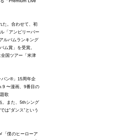
emium Live
用された。合わせて、初
グル「アンビリーバー
週間アルバムランキング
秀アルバム賞」を受賞。
らは全国ツアー「米津
ン®︎」15周年企
9 〜漫画、9番目の
題歌
。また、5thシング
Vでは”ダンス”という
ニメ「僕のヒーローア