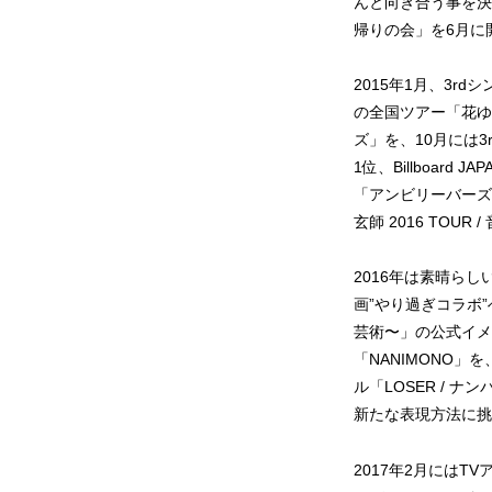
んと向き合う事を決意
帰りの会」を6月に
2015年1月、3rd
の全国ツアー「花ゆ
ズ」を、10月には3
1位、Billboar
「アンビリーバーズ」
玄師 2016 TOUR
2016年は素晴ら
画”やり過ぎコラボ
芸術〜」の公式イメ
「NANIMONO
ル「LOSER / 
新たな表現方法に挑
2017年2月にはT