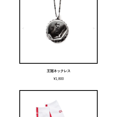
<
>
王冠ネックレス
¥1,800