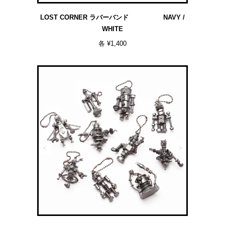
LOST CORNER ラバーバンド NAVY /
WHITE
各 ¥1,400
<
>