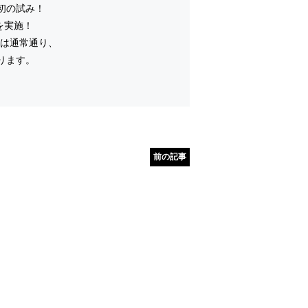
初の試み！
を実施！
ては通常通り、
ります。
前の記事