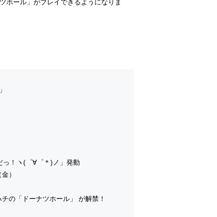
ドーナツホール」がプレイできるようになりま
ン」
っ！ヽ(゜∀゜＊)ノ」発動
（金）
チの「ドーナツホール」 が解禁！