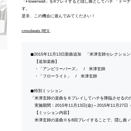
「Flowerwall」を8プレイすると隠し曲としてハチ 「
す。
是非、この機会に遊んでみてください！
crossbeats REV.
◼︎2015年11月13日新曲追加 「米津玄師セレクショ
【追加楽曲】
・「アンビリーバーズ」 / 米津玄師
・「フローライト」 / 米津玄師
◼︎特別ミッション
「米津玄師の楽曲を８プレイしてハチを降臨させるのだ
実施期間：2015年11月13日(金)～2015年11月27日
【ミッション内容】
米津玄師の楽曲※を8回プレイすることで、隠し曲 ハ