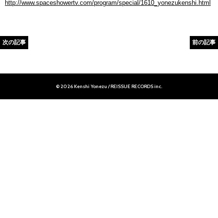
http://www.spaceshowertv.com/program/special/1610_yonezukenshi.html
次の記事
前の記事
© 2026 Kenshi Yonezu / REISSUE RECORDS inc.