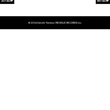
次の記事
前の記事
© 2026 Kenshi Yonezu / REISSUE RECORDS inc.