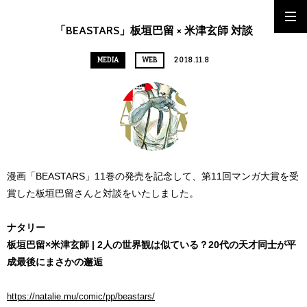
「BEASTARS」板垣巴留 × 米津玄師 対談
MEDIA
WEB
2018.11.8
漫画「BEASTARS」11巻の発売を記念して、第11回マンガ大賞を受
賞した板垣巴留さんと対談をいたしました。
ナタリー
板垣巴留×米津玄師 | 2人の世界観は似ている？20代の天才同士が平
成最後にまさかの邂逅
https://natalie.mu/comic/pp/beastars/