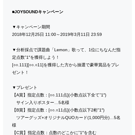
■JOYSOUNDキャンペーン
▼キャンペーン期間
2018年12月25日 11:00～2019年3月11日 23:59
▼分析採点で課題曲「Lemon」歌って、1位にちなんだ指
定点数”1″を獲得しよう！
[○○.111][○○.○11]を獲得した方から抽選で豪華賞品をプレ
ゼント！
▼プレゼント
【A賞】指定点数：[○○.111点](小数点以下全て”1″)
サイン入りポスター…5名様
【B賞】指定点数：[○○.○11点](小数点以下2桁”1″)
ツアーグッズ+オリジナルQUOカード(1,000円分)…5名
様
【C賞】指定点数：点数のどこかに”1″を含む