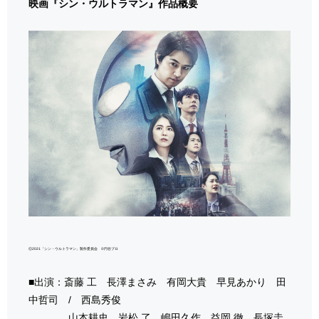
映画『シン・ウルトラマン』作品概要
Ⓒ2021「シン・ウルトラマン」製作委員会 ©️円谷プロ
■出演：斎藤 工 長澤まさみ 有岡大貴 早見あかり 田
中哲司 / 西島秀俊
山本耕史 岩松 了 嶋田久作 益岡 徹 長塚圭