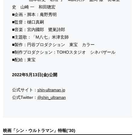
史 山崎 一 和田聰宏
■企画・脚本：庵野秀明
■監督：樋口真嗣
■音楽：宮内國郎 鷺巣詩郎
■主題歌：「M八七」米津玄師
■製作：円谷プロダクション 東宝 カラー
■制作プロダクション：TOHOスタジオ シネバザール
■配給：東宝
2022年5月13日(金)公開
公式サイト：
shin-ultraman.jp
公式Twitter：
@shin_ultraman
映画「シン・ウルトラマン」特報(’30)