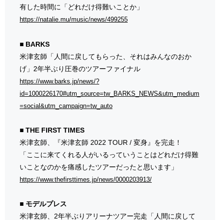
有した時間に「どれだけ得難いことか」
https://natalie.mu/music/news/499255
■ BARKS
米津玄師「人間に戻してもらった、それはみんなのおか
げ」2年半ぶり圧巻のツアーファイナル
https://www.barks.jp/news/?
id=1000226170#utm_source=tw_BARKS_NEWS&utm_medium
=social&utm_campaign=tw_auto
■ THE FIRST TIMES
米津玄師、『米津玄師 2022 TOUR / 変身』を完走！
「ここに来てくれる人がいるっていうことはどれだけ得難
いことなのかを痛感したツアーだったと思います」
https://www.thefirsttimes.jp/news/0000203913/
■ モデルプレス
米津玄師、2年半ぶりアリーナツアー完走「人間に戻して