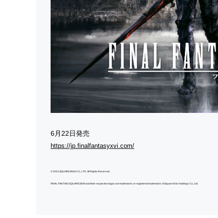
6月22日発売
https://jp.finalfantasyxvi.com/
© 2023 SQUARE ENIX CO., LTD. All Rights Reserved.
FINAL FANTASY, SQUARE ENIX and their respective logos are trademarks or registered trademarks of Square Enix Holdings Co., Ltd.