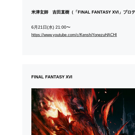
米津玄師 吉田直樹（「FINAL FANTASY XVI」プ
6月21日(水) 21:00〜
https://www.youtube.com/c/KenshiYonezuHACHI
FINAL FANTASY XVI