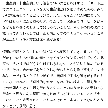
（生産的・非生産的という視点でSNSのことを話すと、「ネット上
でのコミュニケーションなんて生産性だけを追い求めたもの」みた
いな意見も出てくるだろうけど、わたしらみたいな人間にとって、
SNSはとっくにある種のリアルであって、喫茶店でコーヒーを飲み
ながら管を巻くのとさして変わらないことだ。ネットの奥の彼岸に
救われてきた身としては、面と向かってのコミュニケーションこそ
が至上という考え方には違和感がある）
情報の氾濫とともに世の中はどんどん変容していき、新しくてなん
だかすごいものが僕らの頭の上をビュンビュン追い越していく。既
存の手法だけではどうやら対応しきれないことが判明し始めている
中で、それに合わせてあたふたしながらも自らを作り変えていく行
為は、一見するととても受動的で、無個性で平凡な響きがするかも
しれないけれど、「個性的な何か」をわざわざ設定し、壁を作り、
その範囲内だけで生活を行おうとすることのほうがよほど受動的な
行為だと思う。ある場面ではそれは「芯が通っている」とか「尖っ
ている」とか表現されることもあるけれど、本当にそうなのだろう
か？と少し疑問に思う。