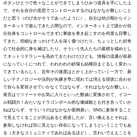
ボタンひとつで色々なことができてしまうひみつ道具を手にした上
で、それを自分の意思でコントロールするのはなかなか難しいこと
だと思う（のび太がそうであったように）。自分は幼少期からイン
ターネットで遊んできた人間なので、インターネット上で誰かが自
分自身をコントロールできずに事故を巻き起こすのを何度も目撃し
てきた。些細なきっかけで人を深く傷つけたり、ちょっとした好奇
心で社会的に身を滅ぼしたり。そういう先人たちの墓標を戒めとし
てネットリテラシーを高めてきたわけだけども、情報の流通が容易
になっていくにつれて、われわれの砂場も結構目まぐるしく変わっ
てきているらしく、近年その速度はとかく上がっていく一方で、新
しいテクノロジーや法則が矢継ぎ早に現れては消える現状に合わせ
て自らを変容させていかなくてはならず、それはなかなか難しい。
発言はリツイートやお気に入りといった数値に変換されて、イコー
ル戦闘力！みたいなドラゴンボール的な価値観とも付き合っていか
ねばならず、そういうのはなかなか面倒臭い。SNSに参加すること
で見えてくることが沢山あると前述したが、言い換えるとそれは、
参加しなければ目に見えない存在になってしまうということでもあ
る（大きなコミュニティであればあるほど）。言わいでええことを