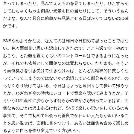
言ってしまったり、見んでええものを見てしまったり、ひたすらそ
してむちゃくちゃ面倒臭い光景を目の当たりにして、そういうもん
だよな、なんて具合に俯瞰から見過ごせる日ばかりではないのは確
かです。
SNSやめようかなあ、なんてのは昨日今日初めて思ったことではな
い。色々面倒臭い思いも沢山してきたので、ここら辺で少しやめて
おこう、と距離を置くくらいのコントロールはできるようになった
が、それでも依然として面倒なのは変わらない。ただまあ、そうい
う面倒臭さを引き受けて生きなければ、どんどん精神的に貧しくな
っていってしまうのではないかと危惧している部分もあるので、の
らりくらり続けてはいる。今日はちょっと遠回りして歩いて帰ろう
とか、わざわざ今の時代にレコードで音楽を聴いてみようとか、そ
ういう非生産性に少なからず何らかの豊かさが宿っているはず。面
倒なものごとは沢山あるけれど、SNSで楽しい思いをしているのも
事実で、そこで初めて出会った善良でかわいい人たちが沢山いるこ
とを思い返せば、面倒に目をつむり、あるいは面倒も含めて楽しめ
るように自らを作り変えていく方がいい。