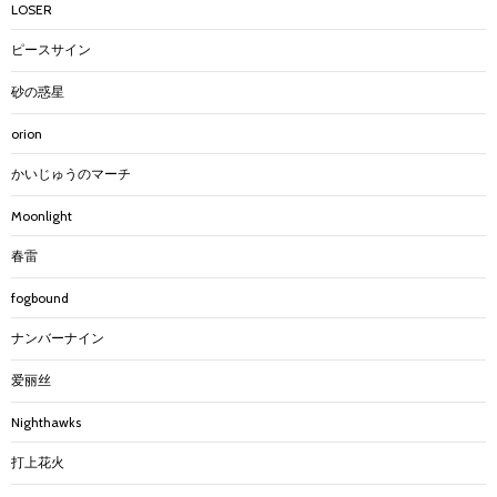
LOSER
ピースサイン
砂の惑星
orion
かいじゅうのマーチ
Moonlight
春雷
fogbound
ナンバーナイン
爱丽丝
Nighthawks
打上花火