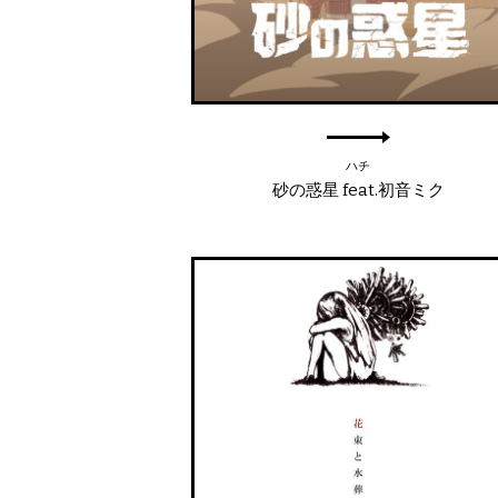
ハチ
砂の惑星 feat.初音ミク