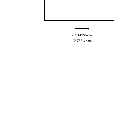
ハチ 1stアルバム
花束と水葬
© 2026 Kenshi Yonezu / REISSUE RECORDS inc.