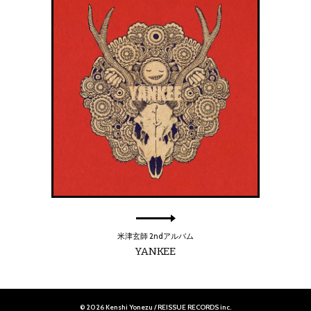
米津玄師 2ndアルバム
YANKEE
© 2026 Kenshi Yonezu / REISSUE RECORDS inc.