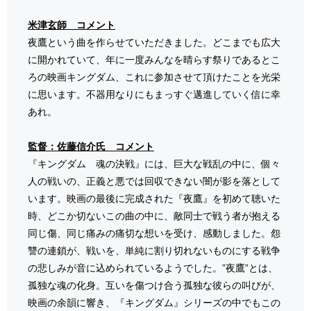
米津玄師 コメント
夜鷹という曲を作らせていただきました。どこまでも広大
に開かれていて、年に一度みんなを晴らす祭りであるとこ
ろの映画キングダム、これに参加させて頂けたことを光栄
に思います。不器用なりにもまっすぐ邁進していく信に幸
あれ。
監督：佐藤信介氏 コメント
『キングダム 魂の決戦』には、巨大な戦乱の中に、個々
人の戦いの、正義と悪では回収できない闇が影を落として
います。映画の最後に完成された『夜鷹』を初めて聴いた
時、どこか切ないこの曲の中に、敵同士で戦う者が抱える
同じ傷、同じ痛みの痛切な想いを受け、感動しました。怨
讐の連鎖が、戦いを、単純に割り切れないものにする戦争
の悲しみが音に込められているようでした。”夜鷹”とは、
孤独な魂の化身。互いを傷つけ合う孤独な彼らの叫びが、
映画の余韻に響き、『キングダム』シリーズの中でもこの