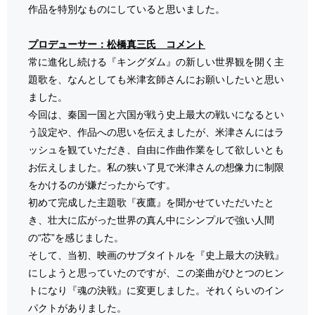
作品を特別なものにしていると思いました。
プロデューサー：松橋真三氏 コメント
常に進化し続ける『キングダム』の新しい世界観を開く主
題歌を、なんとしても米津玄師さんにお願いしたいと思い
ました。
今回は、秦国一国と六国が戦う史上最大の戦いになるとい
う設定や、作品への思いを伝えましたが、米津さんにはラ
ッシュを観ていただき、自由に作曲作業をして欲しいとも
お伝えしました。私の狭い了見で米津さんの想像力に制限
をかけるのが嫌だったからです。
初めて完成した主題歌『夜鷹』を聞かせていただいたと
き、壮大に広がった世界の真ん中にシンプルで強い人間
の“芯”を感じました。
そして、当初、映画のサブタイトルを『史上最大の決戦』
にしようと思っていたのですが、この楽曲がひとつのヒン
トになり『魂の決戦』に変更しました。それくらいのイン
パクトがありました。