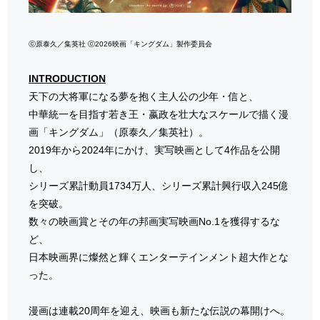
ⓒ原泰久／集英社 ⓒ2026映画「キングダム」製作委員会
INTRODUCTION
天下の大将軍になる夢を抱く主人公の少年・信と、
中華統一を目指す若き王・嬴政を壮大なスケールで描く漫
画「キングダム」（原泰久／集英社）。
2019年から2024年にかけ、実写映画として4作品を公開
し、
シリーズ累計動員1734万人、シリーズ累計興行収入245億
を突破。
数々の映画賞とその年の邦画実写映画No.1を獲得するな
ど、
日本映画界に燦然と輝くエンターテインメント超大作とな
った。
漫画は連載20周年を迎え、映画も新たな伝説の幕開けへ。