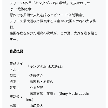
シリーズ5作目『キングダム 魂の決戦』で描かれるの
は、“絶体絶命”。
原作でも屈指の人気を誇るエピソード“合従軍編”。
シリーズ最大規模で激突する＜秦 vs 六国＞の魂の大攻防
戦。
秦国存亡をかけた運命の決戦が、この夏、大炎を巻き起こ
す―。
作品概要
作品タイ
『キングダム 魂の決戦』
トル：
監督：
佐藤信介
脚本：
黒岩勉・原泰久
音楽：
やまだ豊
米津玄師「夜鷹」（Sony Music Labels
主題歌：
Inc.）
出演：
山﨑賢人