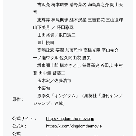
吉沢亮 橋本環奈 清野菜名 満島真之介 岡山天
音
志尊淳 神尾楓珠 結木滉星 三吉彩花 三山凌輝
山下美月 ／ 蒔田彩珠
山田裕貴／坂口憲二
豊川悦司
髙嶋政宏 要潤 加藤雅也 高橋光臣 平山祐介
一ノ瀬ワタル 佐久間由衣 勝矢
坂東彌十郎 橋本さとし 笹野高史 谷田歩 中村
蒼 田中圭 斎藤工
玉木宏／佐藤浩市
小栗旬
原泰久「キングダム」（集英社「週刊ヤング
原作：
ジャンプ」連載）
公式サイト：
http://kingdom-the-movie.jp
公式X：
https://x.com/kingdomthemovie
公式